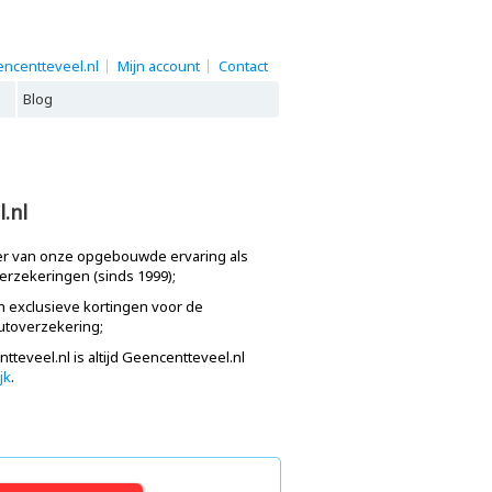
ncentteveel.nl
Mijn account
Contact
Blog
.nl
eer van onze opgebouwde ervaring als
verzekeringen (sinds 1999);
en exclusieve kortingen voor de
utoverzekering;
tteveel.nl is altijd Geencentteveel.nl
jk
.