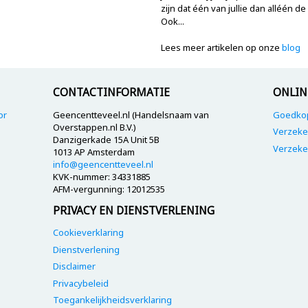
zijn dat één van jullie dan alléén 
Ook...
Lees meer artikelen op onze
blog
CONTACTINFORMATIE
ONLIN
or
Geencentteveel.nl (Handelsnaam van
Goedkop
Overstappen.nl B.V.)
Verzeke
Danzigerkade 15A Unit 5B
Verzeke
1013 AP Amsterdam
info@geencentteveel.nl
KVK-nummer: 34331885
AFM-vergunning: 12012535
PRIVACY EN DIENSTVERLENING
Cookieverklaring
Dienstverlening
Disclaimer
Privacybeleid
Toegankelijkheidsverklaring