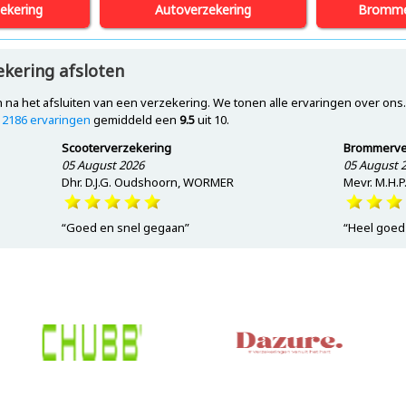
ekering
Autoverzekering
Bromme
ekering afsloten
 na het afsluiten van een
verzekering
. We tonen alle ervaringen over ons.
p
2186
ervaringen
gemiddeld een
9.5
uit
10
.
Scooterverzekering
Brommerve
05 August 2026
05 August 
Dhr. D.J.G. Oudshoorn, WORMER
Mevr. M.H.
“Goed en snel gegaan”
“Heel goed