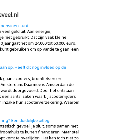
veel.nl
 pensioen kunt
e veel geld uit. Aan energie,
niet gebruikt. Dat zijn vaak kleine
 jaar gaat het om 24.000 tot 60.000 euro.
et kunt gebruiken om op vantie te gaan, een
aan op. Heeft dit nog invloed op de
ek gaan scooters, bromfietsen en
 in Amsterdam. Daarmee is Amsterdam de
l wordt doorgevoerd. Door het ontstaan
k een aantal zaken waarbij scooterrijders
 inzake hun scooterverzekering. Waarom
ing? Een duidelijke uitleg.
tastisch gevoel. Je sluit, soms samen met
 droomhuis te kunen financiëren. Maar stel
opt komt te overlijden. Het kan toch niet zo