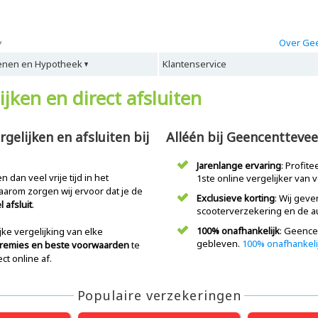
Over Gee
enen en Hypotheek
Klantenservice
jken en direct afsluiten
gelijken en afsluiten bij
Alléén bij Geencentteveel
Jarenlange ervaring
: Profit
 dan veel vrije tijd in het
1ste online vergelijker van 
aarom zorgen wij ervoor dat je de
Exclusieve korting
: Wij gev
 afsluit
.
scooterverzekering en de a
100% onafhankelijk
: Geencen
jke vergelijking van elke
gebleven.
100% onafhankeli
remies en beste voorwaarden
te
ct online af.
Populaire verzekeringen