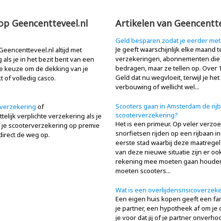
 op Geencentteveel.nl
Artikelen van Geencentte
Geld besparen zodat je eerder met
Je geeft waarschijnlijk elke maand t
 Geencentteveel.nl altijd met
verzekeringen, abonnementen die je 
 als je in het bezit bent van een
bedragen, maar ze tellen op. Over 10
lf de keuze om de dekking van je
Geld dat nu wegvloeit, terwijl je h
 of volledig casco.
verbouwing of wellicht wel...
Scooters gaan in Amsterdam de rijb
verzekering
of
scooterverzekering?
elijk verplichte verzekering als je
Het is een primeur. Op veler verzo
jk je scooterverzekering op premie
snorfietsen rijden op een rijbaan
direct de weg op.
eerste stad waarbij deze maatrege
van deze nieuwe situatie zijn er oo
rekening mee moeten gaan houden
moeten scooters...
Wat is een overlijdensrisicoverzeker
Een eigen huis kopen geeft een fan
je partner, een hypotheek af om je
je voor dat jij of je partner onverho