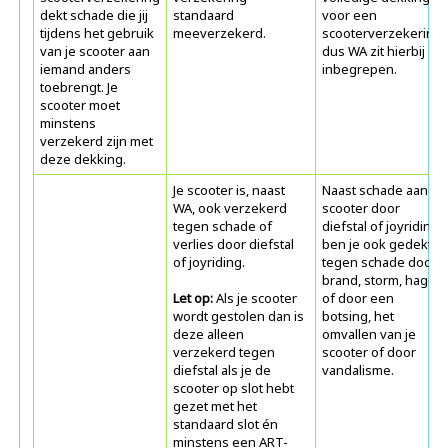
dekt schade die jij
standaard
voor een
tijdens het gebruik
meeverzekerd.
scooterverzekering,
van je scooter aan
dus WA zit hierbij
iemand anders
inbegrepen.
toebrengt. Je
scooter moet
minstens
verzekerd zijn met
deze dekking.
Je scooter is, naast
Naast schade aan je
WA, ook verzekerd
scooter door
tegen schade of
diefstal of joyriding
verlies door diefstal
ben je ook gedekt
of joyriding.
tegen schade door
brand, storm, hagel
Let op:
Als je scooter
of door een
wordt gestolen dan is
botsing, het
deze alleen
omvallen van je
verzekerd tegen
scooter of door
diefstal als je de
vandalisme.
scooter op slot hebt
gezet met het
standaard slot én
minstens een ART-