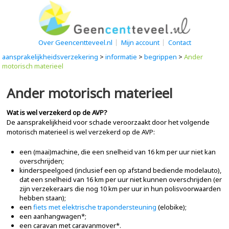
Over Geencentteveel.nl
Mijn account
Contact
aansprakelijkheidsverzekering
>
informatie
>
begrippen
>
Ander
motorisch materieel
Ander motorisch materieel
Wat is wel verzekerd op de AVP?
De aansprakelijkheid voor schade veroorzaakt door het volgende
motorisch materieel is wel verzekerd op de AVP:
een (maai)machine, die een snelheid van 16 km per uur niet kan
overschrijden;
kinderspeelgoed (inclusief een op afstand bediende modelauto),
dat een snelheid van 16 km per uur niet kunnen overschrijden (er
zijn verzekeraars die nog 10 km per uur in hun polisvoorwaarden
hebben staan);
een
fiets met elektrische trapondersteuning
(elobike);
een aanhangwagen*;
een caravan met caravanmover*.