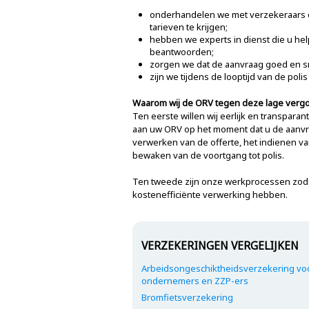
onderhandelen we met verzekeraars 
tarieven te krijgen;
hebben we experts in dienst die u he
beantwoorden;
zorgen we dat de aanvraag goed en sn
zijn we tijdens de looptijd van de pol
Waarom wij de ORV tegen deze lage ver
Ten eerste willen wij eerlijk en transpara
aan uw ORV op het moment dat u de aanvra
verwerken van de offerte, het indienen va
bewaken van de voortgang tot polis.
Ten tweede zijn onze werkprocessen zoda
kostenefficiënte verwerking hebben.
VERZEKERINGEN VERGELIJKEN
Arbeidsongeschiktheidsverzekering vo
ondernemers en ZZP-ers
Bromfietsverzekering