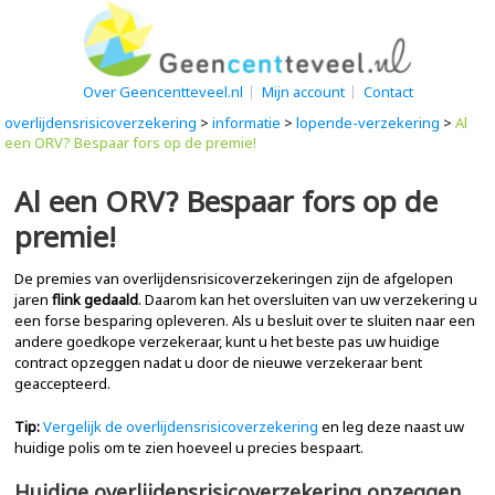
Over Geencentteveel.nl
Mijn account
Contact
overlijdensrisicoverzekering
>
informatie
>
lopende-verzekering
>
Al
een ORV? Bespaar fors op de premie!
Al een ORV? Bespaar fors op de
premie!
De premies van overlijdensrisicoverzekeringen zijn de afgelopen
jaren
flink gedaald
. Daarom kan het oversluiten van uw verzekering u
een forse besparing opleveren. Als u besluit over te sluiten naar een
andere goedkope verzekeraar, kunt u het beste pas uw huidige
contract opzeggen nadat u door de nieuwe verzekeraar bent
geaccepteerd.
Tip:
Vergelijk de overlijdensrisicoverzekering
en leg deze naast uw
huidige polis om te zien hoeveel u precies bespaart.
Huidige overlijdensrisicoverzekering opzeggen