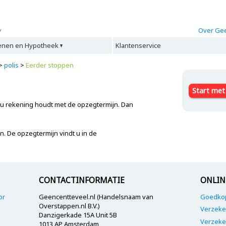
Over Gee
enen en Hypotheek
Klantenservice
>
polis
>
Eerder stoppen
Start met
 u rekening houdt met de opzegtermijn. Dan
n. De opzegtermijn vindt u in de
CONTACTINFORMATIE
ONLIN
or
Geencentteveel.nl (Handelsnaam van
Goedkop
Overstappen.nl B.V.)
Verzeke
Danzigerkade 15A Unit 5B
Verzeke
1013 AP Amsterdam