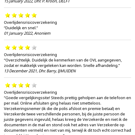
15 January 2022
,
Dhr. P. Kroon, DELFT
Overlijdensrisicoverzekering
“Duidelijk en snel.”
01 January 2022
,
Anoniem
Overlijdensrisicoverzekering
“Overzichtelijk. Duidelijk de kenmerken van de OVL aangegeven,
zodat er makkelijk vergeleken kan worden. Snelle afhandeling.”
13 December 2021
,
Dhr. Barry, IJMUIDEN
Overlijdensrisicoverzekering
“Goede vergelijkingssite! Steeds prettig geholpen aan de telefoon en
per mail. Online afsluiten ging helaas niet smetteloos.
Verzekeringsnemer (ik die de polis afsloot en premie betaal) en
Verzekerde twee verschillende personen, bij de juiste persoon de
juiste gegevens ingevuld, helaas kreeg de Verzekerde en niet ik de
documenten in de mail en stond ook het adres van Verzekerde op
documenten vermeld en niet van mij, terwijl ik dit toch echt correct had