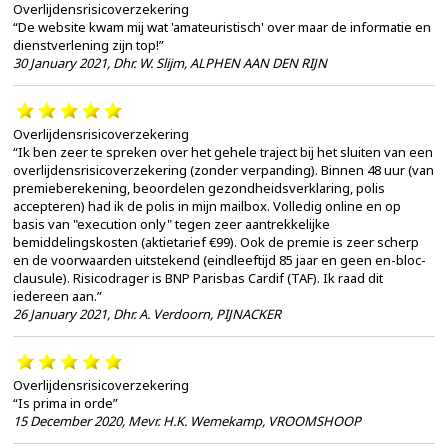
Overlijdensrisicoverzekering
“De website kwam mij wat 'amateuristisch' over maar de informatie en
dienstverlening zijn top!”
30 January 2021
,
Dhr. W. Slijm, ALPHEN AAN DEN RIJN
Overlijdensrisicoverzekering
“Ik ben zeer te spreken over het gehele traject bij het sluiten van een
overlijdensrisicoverzekering (zonder verpanding). Binnen 48 uur (van
premieberekening, beoordelen gezondheidsverklaring, polis
accepteren) had ik de polis in mijn mailbox. Volledig online en op
basis van "execution only" tegen zeer aantrekkelijke
bemiddelingskosten (aktietarief €99). Ook de premie is zeer scherp
en de voorwaarden uitstekend (eindleeftijd 85 jaar en geen en-bloc-
clausule). Risicodrager is BNP Parisbas Cardif (TAF). Ik raad dit
iedereen aan.”
26 January 2021
,
Dhr. A. Verdoorn, PIJNACKER
Overlijdensrisicoverzekering
“Is prima in orde”
15 December 2020
,
Mevr. H.K. Wemekamp, VROOMSHOOP