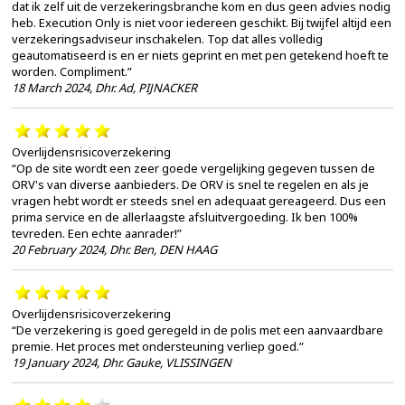
dat ik zelf uit de verzekeringsbranche kom en dus geen advies nodig
heb. Execution Only is niet voor iedereen geschikt. Bij twijfel altijd een
verzekeringsadviseur inschakelen. Top dat alles volledig
geautomatiseerd is en er niets geprint en met pen getekend hoeft te
worden. Compliment.”
18 March 2024
,
Dhr. Ad, PIJNACKER
Overlijdensrisicoverzekering
“Op de site wordt een zeer goede vergelijking gegeven tussen de
ORV's van diverse aanbieders. De ORV is snel te regelen en als je
vragen hebt wordt er steeds snel en adequaat gereageerd. Dus een
prima service en de allerlaagste afsluitvergoeding. Ik ben 100%
tevreden. Een echte aanrader!”
20 February 2024
,
Dhr. Ben, DEN HAAG
Overlijdensrisicoverzekering
“De verzekering is goed geregeld in de polis met een aanvaardbare
premie. Het proces met ondersteuning verliep goed.”
19 January 2024
,
Dhr. Gauke, VLISSINGEN