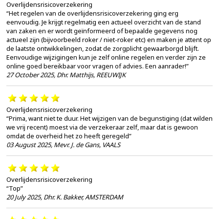
Overlijdensrisicoverzekering
“Het regelen van de overlijdensrisicoverzekering ging erg
eenvoudig. Je krijgt regelmatig een actueel overzicht van de stand
van zaken en er wordt geïnformeerd of bepaalde gegevens nog
actueel zijn (bijvoorbeeld roker / niet-roker etc) en maken je attent op
de laatste ontwikkelingen, zodat de zorgplicht gewaarborgd blijft.
Eenvoudige wijzigingen kun je zelf online regelen en verder zijn ze
online goed bereikbaar voor vragen of advies. Een aanrader!”
27 October 2025
,
Dhr. Matthijs, REEUWIJK
Overlijdensrisicoverzekering
“Prima, want niet te duur. Het wijzigen van de begunstiging (dat wilden
we vrij recent) moest via de verzekeraar zelf, maar dat is gewoon
omdat de overheid het zo heeft geregeld”
03 August 2025
,
Mevr. J. de Gans, VAALS
Overlijdensrisicoverzekering
“Top”
20 July 2025
,
Dhr. K. Bakker, AMSTERDAM