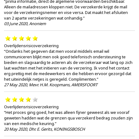
“prima informatie, direct de algemene voorwaarden beschikbaar.
Alleen de mailadressen kloppen niet. De verzekerde krijgt de mail
voor de verzekeringsnemer en vise versa. Dat maakt het afsluiten
van 2 aparte verzekeringen wat onhandig.”
03 June 2020
,
Anoniem
Overlijdensrisicoverzekering
“Ondanks het gegeven dat men vooral middels email wil
communiceren blijkt men ook goed telefonisch ondersteuning te
bieden en slagvaardig te acteren als de verzekeraar wat lang op zich
laat wachten met het initieren van de verzering. Ik vond het contact
erg prettig met de medewerkers en die hebben ervoor gezorgd dat
het uiteindelijk netjes is geregeld. Complimenten.”
27 May 2020
,
Mevr. H.M. Koopmans, AMERSFOORT
Overlijdensrisicoverzekering
“Het proces ging goed, het was alleen fijner geweest als we vooraf
geweten hadden wat de grenzen qua verzekerd bedrag zouden zijn
van een medische keuring.”
20 May 2020
,
Dhr. E. Gerits, KONINGSBOSCH