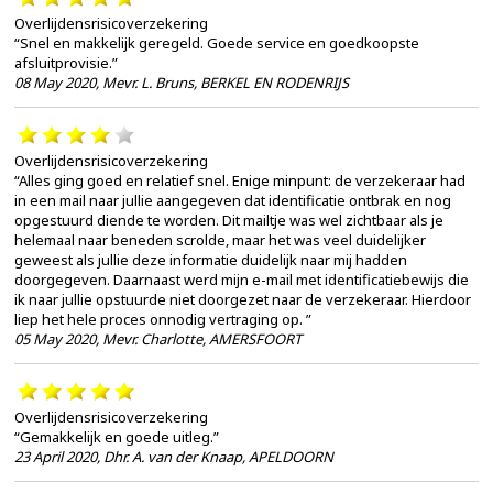
Overlijdensrisicoverzekering
“Snel en makkelijk geregeld. Goede service en goedkoopste
afsluitprovisie.”
08 May 2020
,
Mevr. L. Bruns, BERKEL EN RODENRIJS
Overlijdensrisicoverzekering
“Alles ging goed en relatief snel. Enige minpunt: de verzekeraar had
in een mail naar jullie aangegeven dat identificatie ontbrak en nog
opgestuurd diende te worden. Dit mailtje was wel zichtbaar als je
helemaal naar beneden scrolde, maar het was veel duidelijker
geweest als jullie deze informatie duidelijk naar mij hadden
doorgegeven. Daarnaast werd mijn e-mail met identificatiebewijs die
ik naar jullie opstuurde niet doorgezet naar de verzekeraar. Hierdoor
liep het hele proces onnodig vertraging op. ”
05 May 2020
,
Mevr. Charlotte, AMERSFOORT
Overlijdensrisicoverzekering
“Gemakkelijk en goede uitleg.”
23 April 2020
,
Dhr. A. van der Knaap, APELDOORN