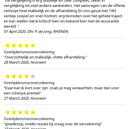
“De vergelijking is erg duidelijk en zeer compleet, zeker in
vergelijking tot veel andere aanbieders. Het aanvragen van de offerte
verloopt heel makkelijk en de afhandeling (In ons geval met TAF)
verliep soepel en snel. Kortom; erg tevreden over het gehele traject
en kan stellen dat ik kritisch ben en bekend ben met de assurantie
wereld. ”
01 April 2020
,
Dhr. P. de Jong, RHENEN
Overlijdensrisicoverzekering
“Overzichtelijk en makkelijk, vlotte afhandeling.”
28 March 2020
,
Anoniem
Overlijdensrisicoverzekering
“Daar kan ik kort over zijn: zoals je mag verwachten, maar dan voor
een scherpe premie!”
27 March 2020
,
Anoniem
Overlijdensrisicoverzekering
“goedkoop, snelle reactie bij vraag over de verzekering”
27 March 2020
,
Anoniem