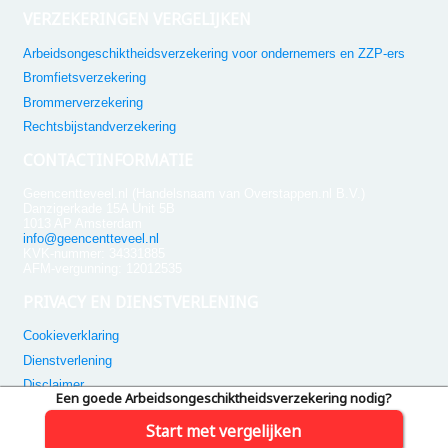
VERZEKERINGEN VERGELIJKEN
Arbeidsongeschiktheidsverzekering voor ondernemers en ZZP-ers
Bromfietsverzekering
Brommerverzekering
Rechtsbijstandverzekering
CONTACTINFORMATIE
Geencentteveel.nl (Handelsnaam van Overstappen.nl B.V.)
Danzigerkade 15A Unit 5B
1013 AP Amsterdam
info@geencentteveel.nl
KVK-nummer: 34331885
AFM-vergunning: 12012535
PRIVACY EN DIENSTVERLENING
Cookieverklaring
Dienstverlening
Disclaimer
Een goede Arbeidsongeschiktheidsverzekering nodig?
Privacybeleid
Start met vergelijken
Toegankelijkheidsverklaring