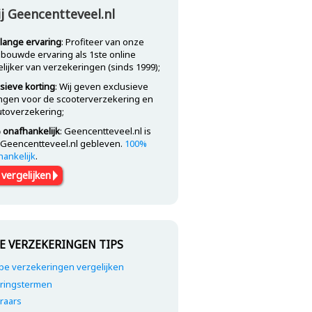
ij Geencentteveel.nl
nlange ervaring
: Profiteer van onze
bouwde ervaring als 1ste online
lijker van verzekeringen (sinds 1999);
sieve korting
: Wij geven exclusieve
ingen voor de scooterverzekering en
utoverzekering;
 onafhankelijk
: Geencentteveel.nl is
jd Geencentteveel.nl gebleven.
100%
hankelijk
.
 vergelijken
E VERZEKERINGEN TIPS
e verzekeringen vergelijken
ringstermen
raars