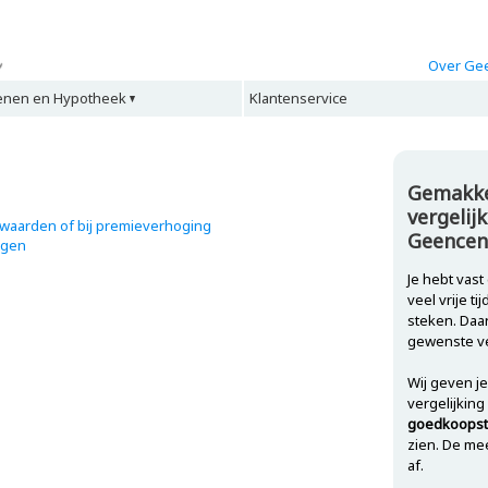
Over Gee
enen en Hypotheek
Klantenservice
Gemakke
vergelijk
waarden of bij premieverhoging
Geencent
ggen
Je hebt vas
veel vrije t
steken. Daa
gewenste v
Wij geven je
vergelijking
goedkoopst
zien. De mee
af.