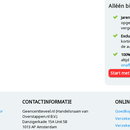
Alléén b
Jare
opge
verge
Exclu
kort
de a
100%
alti
onaf
Start met
CONTACTINFORMATIE
ONLIN
or
Geencentteveel.nl (Handelsnaam van
Goedkop
Overstappen.nl B.V.)
Verzeke
Danzigerkade 15A Unit 5B
Verzeke
1013 AP Amsterdam