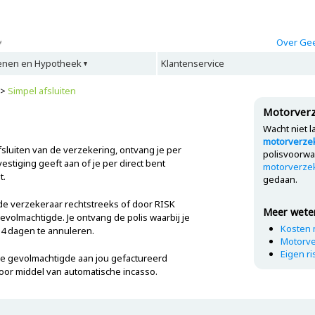
Over Gee
enen en Hypotheek
Klantenservice
>
Simpel afsluiten
Motorverz
Wacht niet l
motorverzek
afsluiten van de verzekering, ontvang je per
polisvoorwa
stiging geeft aan of je per direct bent
motorverze
t.
gedaan.
e verzekeraar rechtstreeks of door RISK
Meer wete
volmachtigde. Je ontvang de polis waarbij je
Kosten 
4 dagen te annuleren.
Motorve
Eigen ri
de gevolmachtigde aan jou gefactureerd
oor middel van automatische incasso.