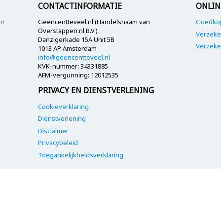
CONTACTINFORMATIE
ONLIN
or
Geencentteveel.nl (Handelsnaam van
Goedkop
Overstappen.nl B.V.)
Verzeke
Danzigerkade 15A Unit 5B
Verzeke
1013 AP Amsterdam
info@geencentteveel.nl
KVK-nummer: 34331885
AFM-vergunning: 12012535
PRIVACY EN DIENSTVERLENING
Cookieverklaring
Dienstverlening
Disclaimer
Privacybeleid
Toegankelijkheidsverklaring