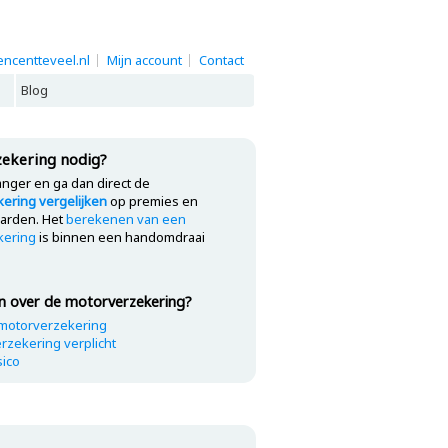
ncentteveel.nl
Mijn account
Contact
Blog
ekering nodig?
anger en ga dan direct de
ering vergelijken
op premies en
arden. Het
berekenen van een
kering
is binnen een handomdraai
n over de motorverzekering?
motorverzekering
rzekering verplicht
sico