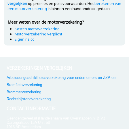
vergelijken
op premies en polisvoorwaarden. Het
berekenen van
een motorverzekering
is binnen een handomdraai gedaan.
Meer weten over de motorverzekering?
Kosten motorverzekering
Motorverzekering verplicht
Eigen risico
VERZEKERINGEN VERGELIJKEN
Arbeidsongeschiktheidsverzekering voor ondernemers en ZZP-ers
Bromfietsverzekering
Brommerverzekering
Rechtsbijstandverzekering
CONTACTINFORMATIE
Geencentteveel.nl (Handelsnaam van Overstappen.nl B.V.)
Danzigerkade 15A Unit 5B
1013 AP Amsterdam