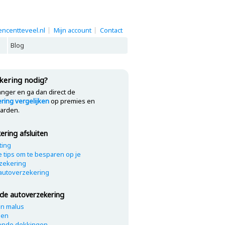
ncentteveel.nl
Mijn account
Contact
Blog
kering nodig?
anger en ga dan direct de
ring vergelijken
op premies en
arden.
ering afsluiten
ting
e tips om te besparen op je
zekering
autoverzekering
de autoverzekering
n malus
gen
ende dekkingen