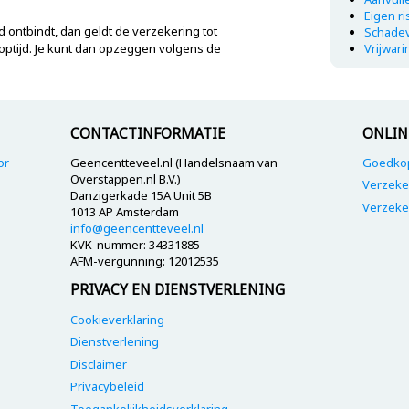
Eigen ri
d ontbindt, dan geldt de verzekering tot
Schadev
optijd. Je kunt dan opzeggen volgens de
Vrijwar
CONTACTINFORMATIE
ONLIN
or
Geencentteveel.nl (Handelsnaam van
Goedkop
Overstappen.nl B.V.)
Verzeke
Danzigerkade 15A Unit 5B
Verzeke
1013 AP Amsterdam
info@geencentteveel.nl
KVK-nummer: 34331885
AFM-vergunning: 12012535
PRIVACY EN DIENSTVERLENING
Cookieverklaring
Dienstverlening
Disclaimer
Privacybeleid
Toegankelijkheidsverklaring