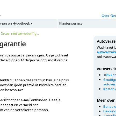
Over Gee
enen en Hypotheek
Klantenservice
>
Onze “niet tevreden” g...
Autoverze
 garantie
Wacht niet l
autoverzeke
van de juiste verzekeringen. Als je toch niet
polisvoorwa
 deze binnen 14 dagen na ontvangst van de
Autoverzek
10% kor
6 nuttig
nktijd’. Binnen deze termijn kun je de polis
autover
oeft dan geen premie of kosten te betalen.
Kosten 
oten beschouwd.
xbericht of per e-mail ontbinden. Geef je
Meer over 
 het gaat en vermeld het
Bonus e
m van de verzekerde persoon.
Dekkin
Aanvull