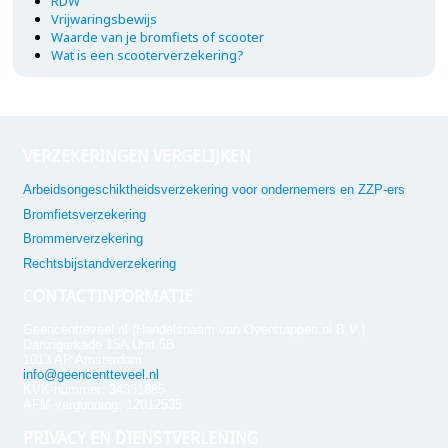
RDW
Vrijwaringsbewijs
Waarde van je bromfiets of scooter
Wat is een scooterverzekering?
VERZEKERINGEN VERGELIJKEN
Arbeidsongeschiktheidsverzekering voor ondernemers en ZZP-ers
Bromfietsverzekering
Brommerverzekering
Rechtsbijstandverzekering
CONTACTINFORMATIE
Geencentteveel.nl (Handelsnaam van Overstappen.nl B.V.)
Danzigerkade 15A Unit 5B
1013 AP Amsterdam
info@geencentteveel.nl
KVK-nummer: 34331885
AFM-vergunning: 12012535
PRIVACY EN DIENSTVERLENING