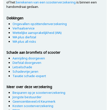
of het
berekenen van een scooterverzekering
is binnen een
handomdraai gedaan.
Dekkingen
Ongevallen opzittendenverzekering
Verhaalservice
Wettelijke aansprakelijkheid (WA)
WA plus diefstal
WA plus all risks
Schade aan bromfiets of scooter
Aanrijding doorgeven
Diefstal doorgeven
Letselschade
Schadevrije jaren
Taxatie schade-expert
Meer over deze verzekering
Besparen op je scooterverzekering
Jongste bestuurder
Geencentteveel.nl Keurmerk
Kosten scooterverzekering