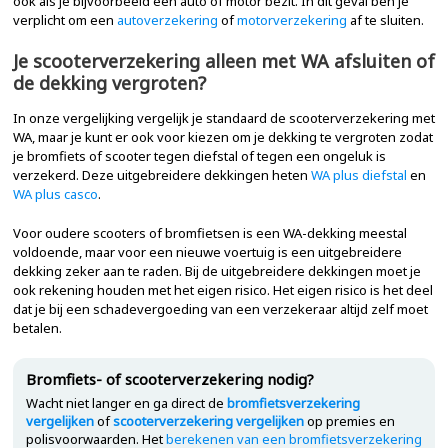
ook als je bijvoorbeeld een auto of motor bezit. In dit geval ben je
verplicht om een
autoverzekering
of
motorverzekering
af te sluiten.
Je scooterverzekering alleen met WA afsluiten of
de dekking vergroten?
In onze vergelijking vergelijk je standaard de scooterverzekering met
WA, maar je kunt er ook voor kiezen om je dekking te vergroten zodat
je bromfiets of scooter tegen diefstal of tegen een ongeluk is
verzekerd. Deze uitgebreidere dekkingen heten
WA plus diefstal
en
WA plus casco
.
Voor oudere scooters of bromfietsen is een WA-dekking meestal
voldoende, maar voor een nieuwe voertuig is een uitgebreidere
dekking zeker aan te raden. Bij de uitgebreidere dekkingen moet je
ook rekening houden met het eigen risico. Het eigen risico is het deel
dat je bij een schadevergoeding van een verzekeraar altijd zelf moet
betalen.
Bromfiets- of scooterverzekering nodig?
Wacht niet langer en ga direct de
bromfietsverzekering
vergelijken
of
scooterverzekering vergelijken
op premies en
polisvoorwaarden. Het
berekenen van een bromfietsverzekering