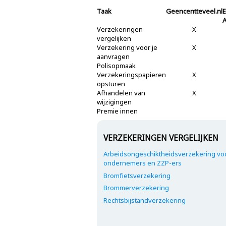
Taak
Geencentteveel.nl
Verzekeringen
X
vergelijken
Verzekering voor je
X
aanvragen
Polisopmaak
Verzekeringspapieren
X
opsturen
Afhandelen van
X
wijzigingen
Premie innen
VERZEKERINGEN VERGELIJKEN
Arbeidsongeschiktheidsverzekering vo
ondernemers en ZZP-ers
Bromfietsverzekering
Brommerverzekering
Rechtsbijstandverzekering