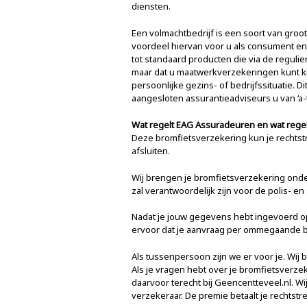
diensten.
Een volmachtbedrijf is een soort van groo
voordeel hiervan voor u als consument en
tot standaard producten die via de regul
maar dat u maatwerkverzekeringen kunt kri
persoonlijke gezins- of bedrijfssituatie. 
aangesloten assurantieadviseurs u van ‘a-
Wat regelt EAG Assuradeuren en wat regel
Deze bromfietsverzekering kun je rechtstr
afsluiten.
Wij brengen je bromfietsverzekering ond
zal verantwoordelijk zijn voor de polis- e
Nadat je jouw gegevens hebt ingevoerd op
ervoor dat je aanvraag per ommegaande b
Als tussenpersoon zijn we er voor je. Wij
Als je vragen hebt over je bromfietsverzek
daarvoor terecht bij Geencentteveel.nl. Wi
verzekeraar. De premie betaalt je rechts