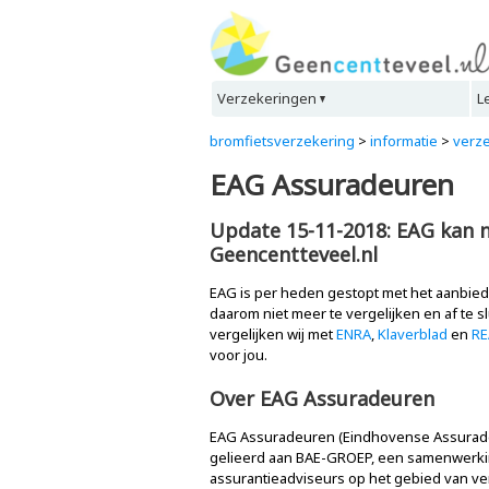
Verzekeringen
L
bromfietsverzekering
>
informatie
>
verz
EAG Assuradeuren
Update 15-11-2018: EAG kan n
Geencentteveel.nl
EAG is per heden gestopt met het aanbied
daarom niet meer te vergelijken en af te s
vergelijken wij met
ENRA
,
Klaverblad
en
RE
voor jou.
Over EAG Assuradeuren
EAG Assuradeuren (Eindhovense Assuradeu
gelieerd aan BAE-GROEP, een samenwerki
assurantieadviseurs op het gebied van ve