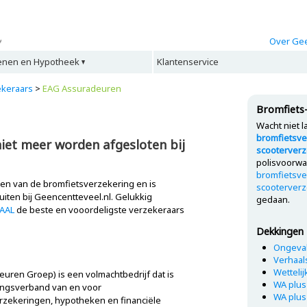
Over Gee
enen en Hypotheek
Klantenservice
ekeraars
>
EAG Assuradeuren
Bromfiets
Wacht niet l
bromfietsve
iet meer worden afgesloten bij
scooterverz
polisvoorwa
bromfietsve
en van de bromfietsverzekering en is
scooterverz
luiten bij Geencentteveel.nl. Gelukkig
gedaan.
AAL
de beste en vooordeligste verzekeraars
Dekkingen
Ongeval
Verhaal
Wettelij
ren Groep) is een volmachtbedrijf dat is
WA plus 
ngsverband van en voor
WA plus 
rzekeringen, hypotheken en financiële