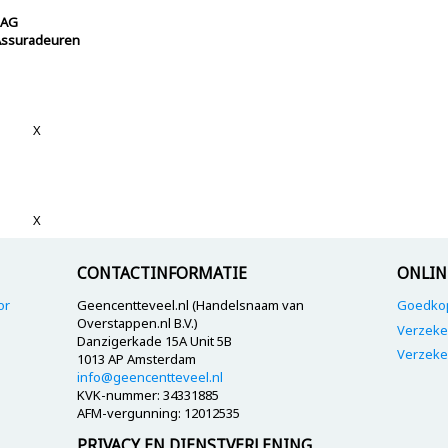
EAG
Assuradeuren
X
X
CONTACTINFORMATIE
ONLIN
or
Geencentteveel.nl (Handelsnaam van
Goedkop
Overstappen.nl B.V.)
Verzeke
Danzigerkade 15A Unit 5B
Verzeke
1013 AP Amsterdam
info@geencentteveel.nl
KVK-nummer: 34331885
AFM-vergunning: 12012535
PRIVACY EN DIENSTVERLENING