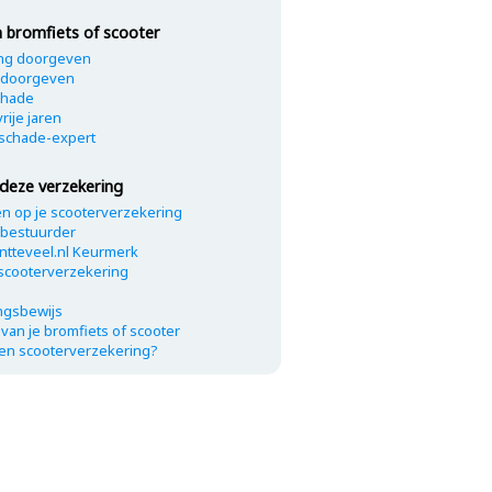
 bromfiets of scooter
ing doorgeven
l doorgeven
chade
rije jaren
 schade-expert
deze verzekering
n op je scooterverzekering
 bestuurder
tteveel.nl Keurmerk
scooterverzekering
ingsbewijs
van je bromfiets of scooter
een scooterverzekering?