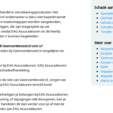
Schade aan
thandel in verzekeringsproducten. Het
Aanrijd
/of ondernemer is dat u niet beperkt wordt
Diefsta
iere maatschappijen worden aangeboden,
Letsels
jgen, die zijn toegespitst op uw
Schadev
Dit omdat EAG Assuradeuren en de hierbij
Taxatie
tot-z’ kunnen begeleiden.
Meer over 
t Geencentteveel.nl voor u?
Bespare
eeks bij Geencentteveel.nl vergelijken en
Jongste
Geencen
Kosten 
er bij EAG Assuradeuren. EAG Assuradeuren
RDW
n schadeafhandeling.
Vrijwar
Waarde 
 de site van Geencentteveel.nl, zorgen we
Wat is 
ij EAG Assuradeuren terecht komt.
 behartigen je belangen bij EAG Assuradeuren.
ering, of wijzigingen wilt doorgeven, kan je
j handelen dit dan verder voor je af met de
treeks aan EAG Assuradeuren.