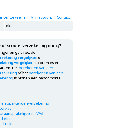
ncentteveel.nl
Mijn account
Contact
Blog
- of scooterverzekering nodig?
anger en ga direct de
rzekering vergelijken
of
ekering vergelijken
op premies en
arden. Het
berekenen van een
rzekering
of het
berekenen van een
ekering
is binnen een handomdraai
len opzittendenverzekering
service
ke aansprakelijkheid (WA)
diefstal
all risks